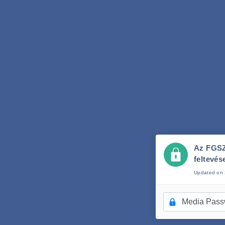
Az FGSZ
feltevése
Updated on 