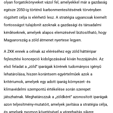
olyan forgatókönyveket vázol fel, amelyekkel már a gazdaság
egésze 2050-ig történő karbonmentesítésének törvényben
rögzített célja is elérhető lesz. A stratégia ugyancsak kiemelt
fontosságot tulajdonít azoknak a gazdasági és társadalmi
kérdéseknek, amelyek alapos elemzésével biztosítható, hogy
Magyarország a zöld átmenet nyertese legyen.
A ZKK ennek a célnak az eléréséhez egy zöld háttéripar
fejlesztési koncepció kidolgozásával kíván hozzájárulni. Az
első feladat a „zöld” iparágak körének tudományos igényű
lehatárolása, hiszen korántsem egyértelműek azok a
kritériumok, amelyek egy adott iparág környezet- és
klímavédelmi szempontú értékelése során szerepet
játszhatnak. Meghatározzuk a „zöldként” azonosított iparágak
azon teljesítmény-mutatóit, amelyek javítása a stratégia célja,
és amelyek nyomon követésével a végrehajtás sikere