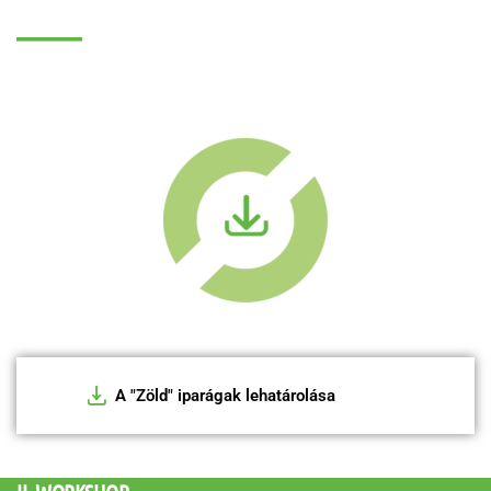
A "Zöld" iparágak lehatárolása