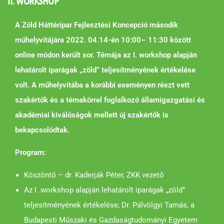
II. WORKSHOP
A Zöld Háttéripar Fejlesztési Koncepció második
műhelyvitájára 2022. 04.14-én 10:00– 11:30 között
online módon került sor. Témája az I. workshop alapján
lehatárolt iparágak „zöld” teljesítményének értékelése
volt. A műhelyvitába a korábbi eseményen részt vett
szakértők és a témakörrel foglalkozó államigazgatási és
akadémiai kiválóságok mellett új szakértők is
bekapcsolódtak.
Program:
Köszöntő – dr. Kaderják Péter, ZKK vezető
Az I. workshop alapján lehatárolt iparágak „zöld”
teljesítményének értékelése, Dr. Pálvölgyi Tamás, a
Budapesti Műszaki és Gazdaságtudományi Egyetem