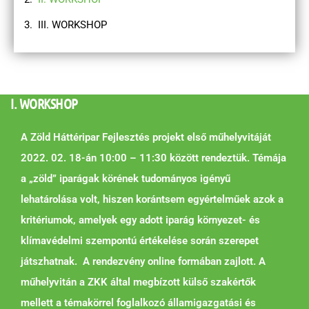
III. WORKSHOP
I. WORKSHOP
A Zöld Háttéripar Fejlesztés projekt első műhelyvitáját
2022. 02. 18-án 10:00 – 11:30 között rendeztük. Témája
a „zöld” iparágak körének tudományos igényű
lehatárolása volt, hiszen korántsem egyértelműek azok a
kritériumok, amelyek egy adott iparág környezet- és
klímavédelmi szempontú értékelése során szerepet
játszhatnak. A rendezvény online formában zajlott. A
műhelyvitán a ZKK által megbízott külső szakértők
mellett a témakörrel foglalkozó államigazgatási és