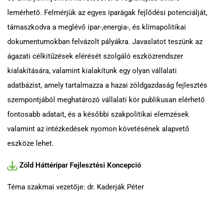
lemérhető. Felmérjük az egyes iparágak fejlődési potenciálját,
támaszkodva a meglévő ipar-,energia-, és klímapolitikai
dokumentumokban felvázolt pályákra. Javaslatot teszünk az
ágazati célkitűzések elérését szolgáló eszközrendszer
kialakítására, valamint kialakítunk egy olyan vállalati
adatbázist, amely tartalmazza a hazai zöldgazdaság fejlesztés
szempontjából meghatározó vállalati kör publikusan elérhető
fontosabb adatait, és a későbbi szakpolitikai elemzések
valamint az intézkedések nyomon követésének alapvető
eszköze lehet.
Zöld Háttéripar Fejlesztési Koncepció
Téma szakmai vezetője: dr. Kaderják Péter