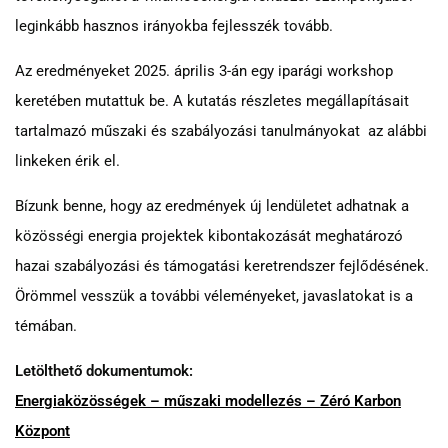
leginkább hasznos irányokba fejlesszék tovább.
Az eredményeket 2025. április 3-án egy iparági workshop
keretében mutattuk be. A kutatás részletes megállapításait
tartalmazó műszaki és szabályozási tanulmányokat az alábbi
linkeken érik el.
Bízunk benne, hogy az eredmények új lendületet adhatnak a
közösségi energia projektek kibontakozását meghatározó
hazai szabályozási és támogatási keretrendszer fejlődésének.
Örömmel vesszük a további véleményeket, javaslatokat is a
témában.
Letölthető dokumentumok:
Energiaközösségek – műszaki modellezés – Zéró Karbon
Központ