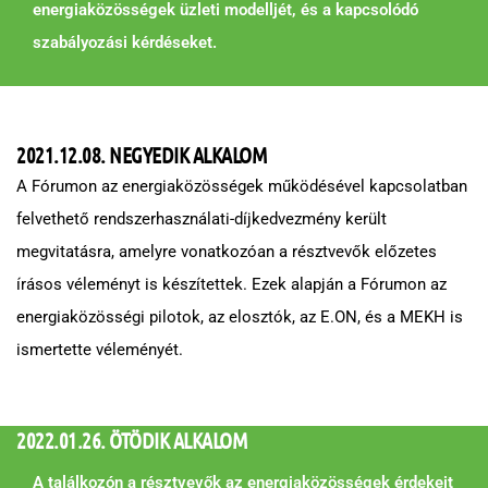
energiaközösségek üzleti modelljét, és a kapcsolódó
szabályozási kérdéseket.
2021.12.08. NEGYEDIK ALKALOM
A Fórumon az energiaközösségek működésével kapcsolatban
felvethető rendszerhasználati-díjkedvezmény került
megvitatásra, amelyre vonatkozóan a résztvevők előzetes
írásos véleményt is készítettek. Ezek alapján a Fórumon az
energiaközösségi pilotok, az elosztók, az E.ON, és a MEKH is
ismertette véleményét.
2022.01.26. ÖTÖDIK ALKALOM
A találkozón a résztvevők az energiaközösségek érdekeit