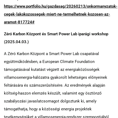
https://www.portfolio.hu/gazdasag/20260213/onkormanyzatok-
cegek-lakokozossegek-miert-ne-termelhetnek-kozosen-az-
aramot-817724#
Zéró Karbon Központ és Smart Power Lab iparági workshop
(2025.04.03.)
A Zéró Karbon Központ a Smart Power Lab csapatával
együttműködésben, a European Climate Foundation
támogatásával kutatást végzett az energiaközösségek
villamosenergia-hálózatra gyakorolt lehetséges előnyeinek
feltárására és számszerűsítésére. Az eredmények alapján
költség-haszon elemzés készült, valamint egy ösztönző
szabályozási javaslatcsomagot dolgoztunk ki, amely
támogathatja, hogy a közösségi energia projektek
tevékenységüket a villamosenergia-rendszer szempontjából