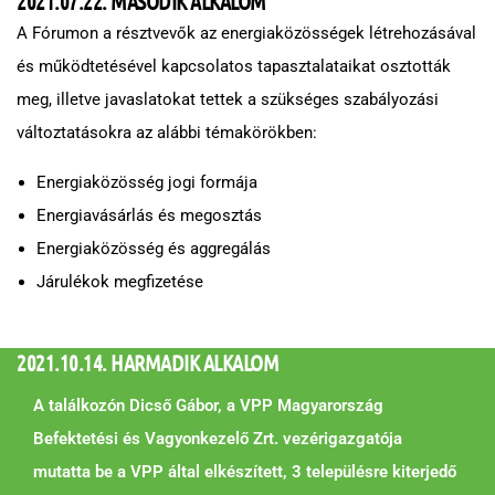
2021.07.22. MÁSODIK ALKALOM
A Fórumon a résztvevők az energiaközösségek létrehozásával
és működtetésével kapcsolatos tapasztalataikat osztották
meg, illetve javaslatokat tettek a szükséges szabályozási
változtatásokra az alábbi témakörökben:
Energiaközösség jogi formája
Energiavásárlás és megosztás
Energiaközösség és aggregálás
Járulékok megfizetése
2021.10.14. HARMADIK ALKALOM
A találkozón Dicső Gábor, a VPP Magyarország
Befektetési és Vagyonkezelő Zrt. vezérigazgatója
mutatta be a VPP által elkészített, 3 településre kiterjedő