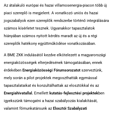
Az átalakuló európai és hazai villamosenergia-piacon több új
piaci szereplő is megjelent. A vonatkozó uniós és hazai
jogszabályok ezen szereplők rendszerbe történő integrálására
számos kísérletet tesznek. Ugyanakkor tapasztalatok
hiányában számos nyitott kérdés maradt az új és a régi
szereplők hatékony együttműködése vonatkozásában.
A BME ZKK indulásától kezdve elkötelezett a magyarországi
energiaközösségek elterjedésének támogatásában, ennek
érdekében
Energiaközösségi Fórumsorozatot
szerveztünk,
mely során a pilot projektek megoszthatták egymással
tapasztalataikat és konzultálhattak az elosztókkal és az
Energiahivatallal.
Emellett
kutatás-fejlesztési projektek
ben
igyekszünk támogatni a hazai szabályozás kialakítását,
valamint főmunkatársunk az
Elosztói Szabályzati