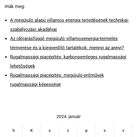
írták meg:
A megújuló alapú villamos energia terjedésének technikai-
szabályozási akadályai
Az időjárásfüggő megújuló villamosenergia-termelés
térnyerése és a kiegyenlítő tartalékok: mennyi az annyi?
Rugalmassági piacépítés: karbonsemleges rugalmassági
lehetőségek
Rugalmassági piacépítés: megújuló-erőművek
rugalmassági képessége
Keresés
2024. január
h
K
s
c
p
s
v