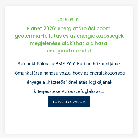
2026.03.02.
Planet 2026: energiatárolási boom,
geotermia-felfutás és az energiaközösségek
megjelenése alakíthatja a hazai
energiaátmenetet
Szolnoki Pálma, a BME Zéró Karbon Központjának
főmunkatársa hangsúlyozta, hogy az energiaközösség
lényege a „háztetős” önellátás logikájának
kiterjesztése.Az összefoglaló az...
TOVÁBB OLVASOM